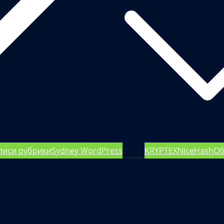
писи рубрики
Sydney WordPress
KRYPTEX
NiceHash
Об