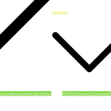
Майнинг
иси рубрики
Sydney WordPress
KRYPTEX
NiceHash
Облачный