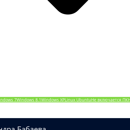
indows 7
Windows 8.1
Windows XP
Linux Ubuntu
Не включается ПК
ндра Бабаева