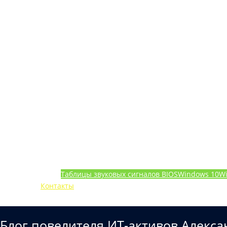
Таблицы звуковых сигналов BIOS
Windows 10
W
Контакты
Блог повелителя ИТ-активов Алекса